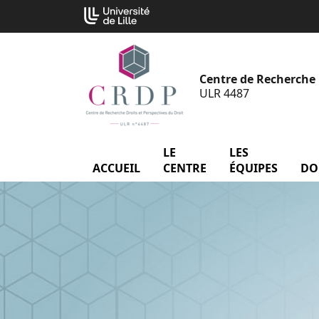
Aller
Cookies management panel
au
contenu
Centre de Recherche D
ULR 4487
LE
menu Le Centre
LES
menu
ACCUEIL
CENTRE
ÉQUIPES
DO