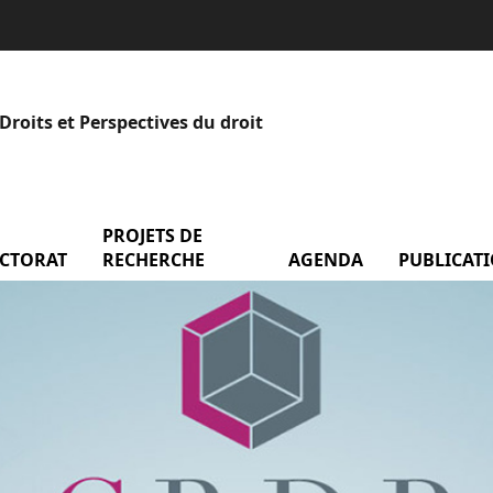
roits et Perspectives du droit
 Les équipes
PROJETS DE
CTORAT
menu Doctorat
RECHERCHE
AGENDA
menu Agend
PUBLICAT