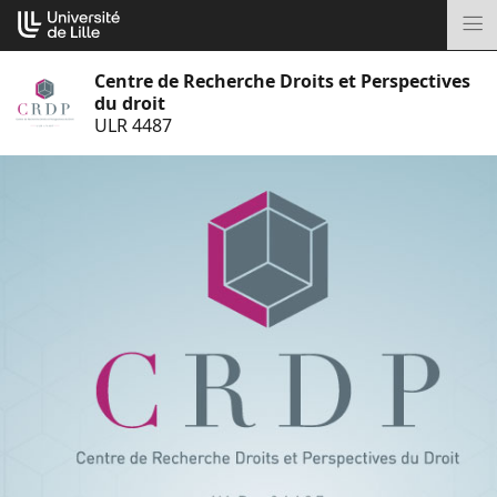
Aller
Cookies management panel
au
M
contenu
Centre de Recherche Droits et Perspectives
du droit
ULR 4487