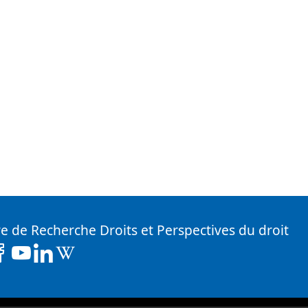
e de Recherche Droits et Perspectives du droit
( Nouvelle fenêtre)
Facebook ( Nouvelle fenêtre)
Youtube ( Nouvelle fenêtre)
Linkedin ( Nouvelle fenêtre)
Wikipedia ( Nouvelle fenêtre)