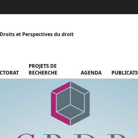
roits et Perspectives du droit
 Les équipes
PROJETS DE
CTORAT
menu Doctorat
RECHERCHE
AGENDA
menu Agend
PUBLICAT