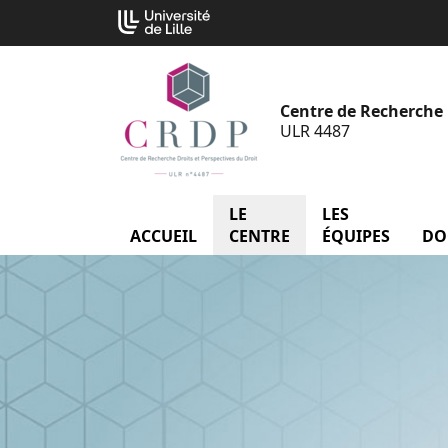
Aller
Cookies management panel
au
contenu
Centre de Recherche D
ULR 4487
LE
menu Le Centre
LES
menu
ACCUEIL
CENTRE
ÉQUIPES
DO