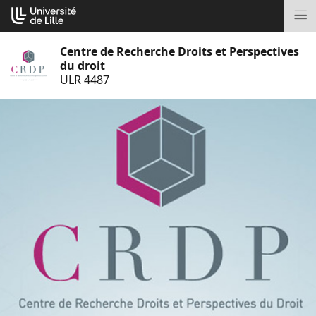
Aller
Cookies management panel
au
M
contenu
Centre de Recherche Droits et Perspectives
du droit
ULR 4487