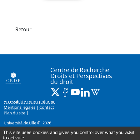
Retour
Centre de Recherche
Droits et Perspectives
du droit
X ( Nouvelle fenêtre)
Facebook ( Nouvelle fenêtre)
Youtube ( Nouvelle fenêtr
Linkedin ( Nouvelle f
Wikipedia ( Nouv
Accessibilité : non conforme
Mentions légales
|
Contact
Plan du site
|
Université de Lille
© 2026
Page mise à jour le 15/02/2023 (10:59)
This site uses cookies and gives you control over what you want
X
to activate