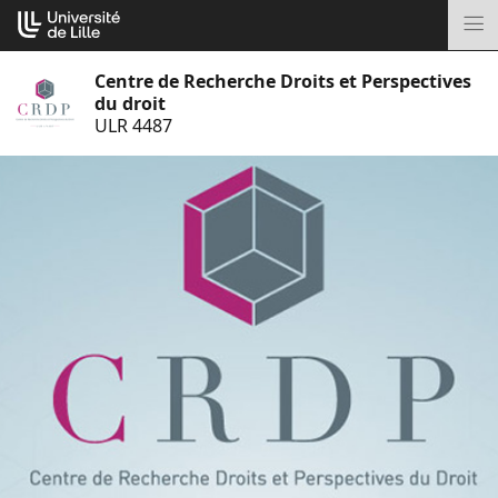
Aller
Cookies management panel
au
M
contenu
Centre de Recherche Droits et Perspectives
du droit
ULR 4487