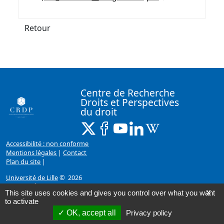
Retour
Centre de Recherche
Droits et Perspectives
du droit
X ( Nouvelle fenêtre)
Facebook ( Nouvelle fenêtre)
Youtube ( Nouvelle fenêtr
Linkedin ( Nouvelle f
Wikipedia ( Nouv
Accessibilité : non conforme
Mentions légales
|
Contact
Plan du site
|
Université de Lille
© 2026
Page mise à jour le 15/02/2023 (10:59)
This site uses cookies and gives you control over what you want
X
to activate
OK, accept all
Privacy policy