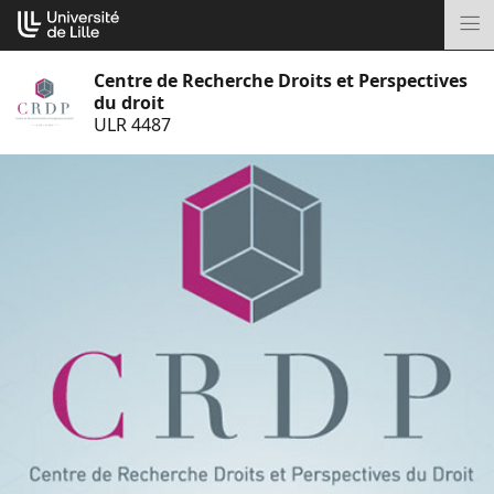
Aller
Cookies management panel
au
M
contenu
Centre de Recherche Droits et Perspectives
du droit
ULR 4487