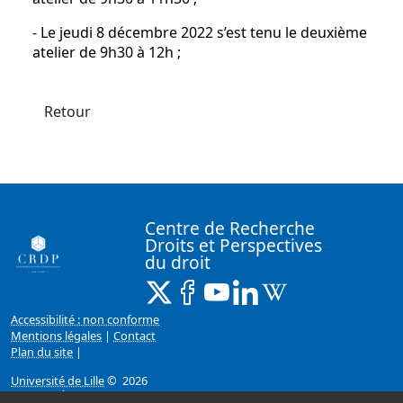
- Le jeudi 8 décembre 2022 s’est tenu le deuxième
atelier de 9h30 à 12h ;
Retour
Centre de Recherche
Droits et Perspectives
du droit
X ( Nouvelle fenêtre)
Facebook ( Nouvelle fenêtre)
Youtube ( Nouvelle fenêtr
Linkedin ( Nouvelle f
Wikipedia ( Nouv
Accessibilité : non conforme
Mentions légales
|
Contact
Plan du site
|
Université de Lille
© 2026
Page mise à jour le 15/02/2023 (10:59)