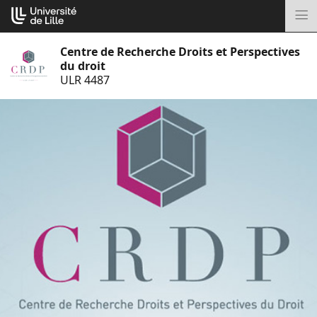
Aller
Cookies management panel
au
M
contenu
Centre de Recherche Droits et Perspectives
du droit
ULR 4487