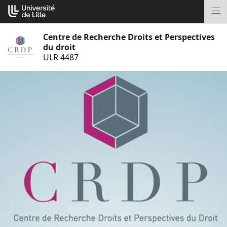
Aller
Cookies management panel
au
M
contenu
Centre de Recherche Droits et Perspectives
du droit
ULR 4487