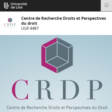
Aller
Cookies management panel
au
M
contenu
Centre de Recherche Droits et Perspectives
du droit
ULR 4487