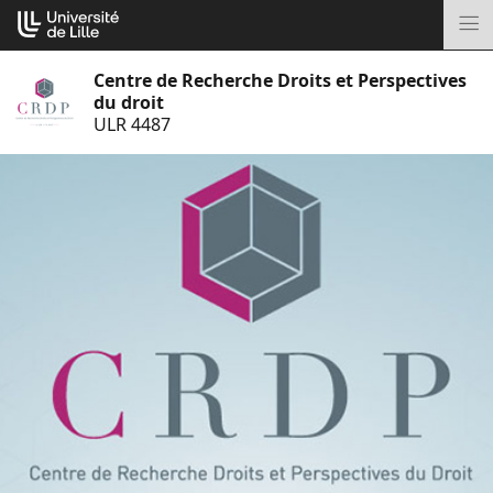
Aller
Cookies management panel
au
M
contenu
Centre de Recherche Droits et Perspectives
du droit
ULR 4487