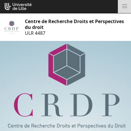
Aller
Cookies management panel
au
M
contenu
Centre de Recherche Droits et Perspectives
du droit
ULR 4487