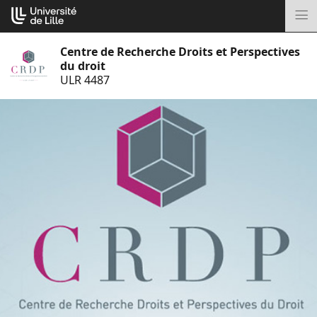
Aller
Cookies management panel
au
M
contenu
Centre de Recherche Droits et Perspectives
du droit
ULR 4487