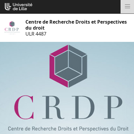
Aller
Cookies management panel
au
M
contenu
Centre de Recherche Droits et Perspectives
du droit
ULR 4487