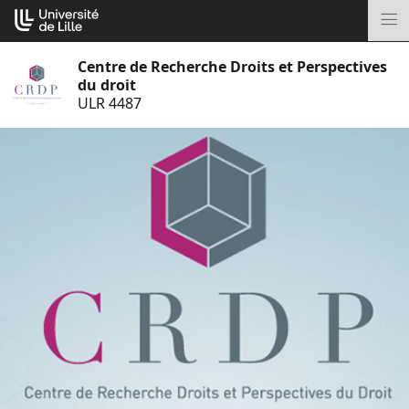
Aller
Cookies management panel
au
M
contenu
Centre de Recherche Droits et Perspectives
du droit
ULR 4487