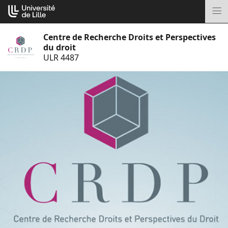
Aller
Cookies management panel
au
M
contenu
Centre de Recherche Droits et Perspectives
du droit
ULR 4487