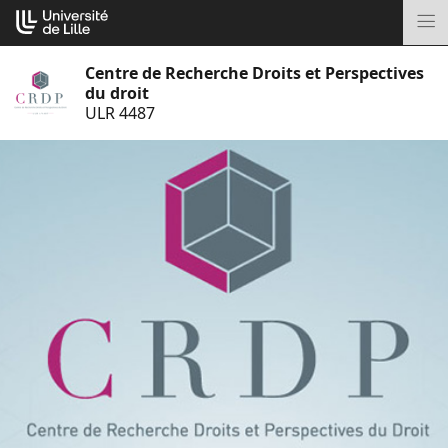
Aller
Cookies management panel
au
M
contenu
Centre de Recherche Droits et Perspectives
du droit
ULR 4487