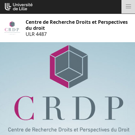
Aller
Cookies management panel
au
M
contenu
Centre de Recherche Droits et Perspectives
du droit
ULR 4487