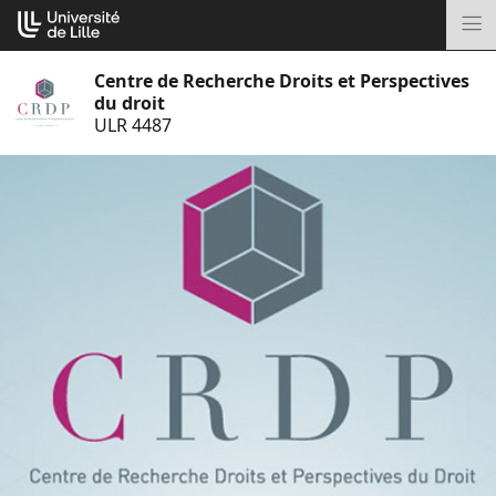
Aller
Cookies management panel
au
M
contenu
Centre de Recherche Droits et Perspectives
du droit
ULR 4487