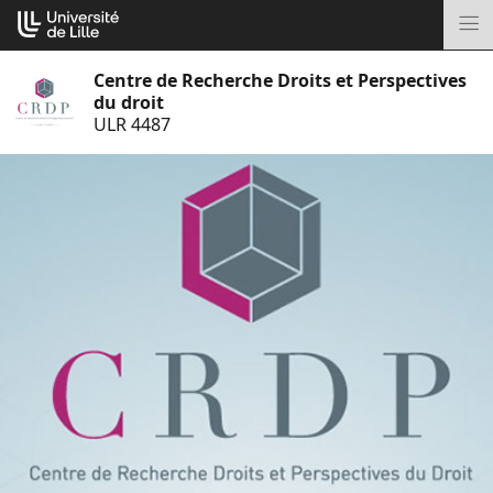
Aller
Cookies management panel
au
M
contenu
Centre de Recherche Droits et Perspectives
du droit
ULR 4487