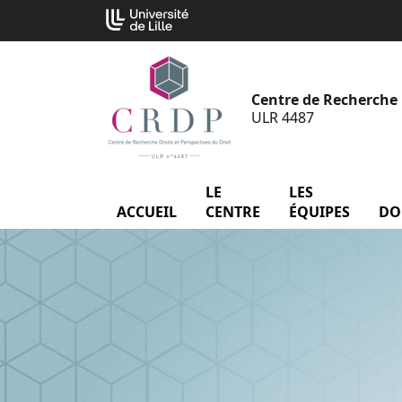
Aller
Cookies management panel
au
contenu
Centre de Recherche D
ULR 4487
LE
menu Le Centre
LES
menu
ACCUEIL
CENTRE
ÉQUIPES
DO