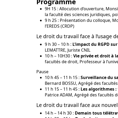
Programme
9H 15 : Allocution d’ouverture, Mons
la faculté des sciences juridiques, po
9 h 25 : Présentation du colloque, M
l’EREDS (CRDP)
Le droit du travail face à l’usage
9 h 30 – 10 h :
L’impact du RGPD sur l
LEMATTRE, Juriste CNIL
10 h – 10H30 :
Vie privée et droit à
facultés de droit, Professeur à l’univ
Pause
10 h 45 – 11 h 15 :
Surveillance du s
Bernard BOSSU, Agrégé des facultés de
11 h 15 – 11 h 45 :
Les algorithmes 
Patrice ADAM, Agrégé des facultés de 
Le droit du travail face aux nouvel
14 h – 14 h 30 :
Demain tous télétrav