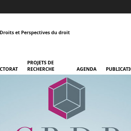
roits et Perspectives du droit
 Les équipes
PROJETS DE
CTORAT
menu Doctorat
RECHERCHE
AGENDA
menu Agend
PUBLICAT