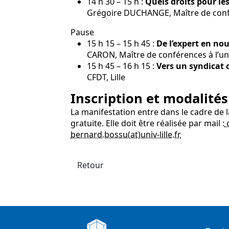
14 h 30 – 15 h :
Quels droits pour le
Grégoire DUCHANGE, Maître de confér
Pause
15 h 15 – 15 h 45 :
De l’expert en nou
CARON, Maître de conférences à l’univ
15 h 45 – 16 h 15 :
Vers un syndicat 
CFDT, Lille
Inscription et modalités
La manifestation entre dans le cadre de l
gratuite. Elle doit être réalisée par mail :
c
bernard.bossu(at)univ-lille.fr
Retour